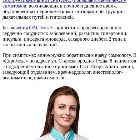
Обструктивное апноэ сна (ОАС) проявляется комплексом
симптомов
, возникающих в ночное и дневное время,
обусловленных периодическими эпизодами обструкции
дыхательных путей и гипоксией.
Без
лечения ОАС
может привести к прогрессированию
сердечно-сосудистых заболеваний, развитию гипертонии,
инсульта, инфаркта миокарда, сахарного диабета 2 типа и
когнитивных нарушений.
При симптомах апноэ нужно обратиться к врачу-сомнологу. В
«Евромеде» по адресу ул. Старозагородная Роща, 8 пациентов
с подозрением на апноэ принимает Гасс Игорь Анатольевич,
заведующий отделением, врач-кардиолог, анестезиолог-
реаниматолог, врач-сомнолог.