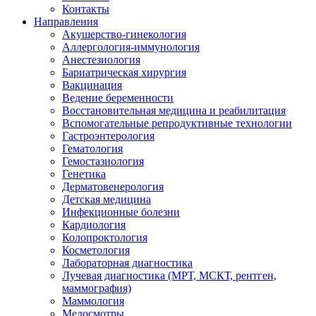
Контакты
Направления
Акушерство-гинекология
Аллергология-иммунология
Анестезиология
Бариатрическая хирургия
Вакцинация
Ведение беременности
Восстановительная медицина и реабилитация
Вспомогательные репродуктивные технологии
Гастроэнтерология
Гематология
Гемостазиология
Генетика
Дерматовенерология
Детская медицина
Инфекционные болезни
Кардиология
Колопроктология
Косметология
Лабораторная диагностика
Лучевая диагностика (МРТ, МСКТ, рентген,
маммография)
Маммология
Медосмотры