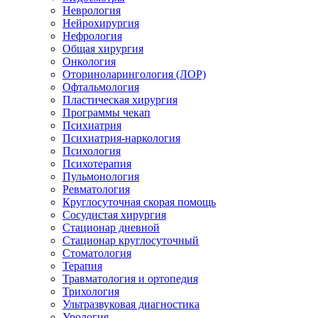
Неврология
Нейрохирургия
Нефрология
Общая хирургия
Онкология
Оториноларингология (ЛОР)
Офтальмология
Пластическая хирургия
Программы чекап
Психиатрия
Психиатрия-наркология
Психология
Психотерапия
Пульмонология
Ревматология
Круглосуточная скорая помощь
Сосудистая хирургия
Стационар дневной
Стационар круглосуточный
Стоматология
Терапия
Травматология и ортопедия
Трихология
Ультразвуковая диагностика
Урология