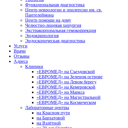
Функциональная диагностика
Центр неврологии и эпилепсии им. св.
Пантелеймона
Центр помощи на дому
Челюстно-лицевая хирургия
Экстракорпоральная гемокоррекция
Эндокринология
Эндоскопическая диагностика
Услуги
Врачи
Отзывы
Адреса
Клиники
«ЕВРОМЕД» на Съездовской
«ЕВРОМЕД» на Зеленом острове
«ЕВРОМЕД» на Левом берегу
«ЕВРОМЕД» на Кемеровской
«ЕВРОМЕД» на Маркса
«ЕВРОМЕД» на Магистральной
«ЕВРОМЕД» на Космическом
Лабораторные центры
на Красном пути
на Бархатовой
на Взлётной