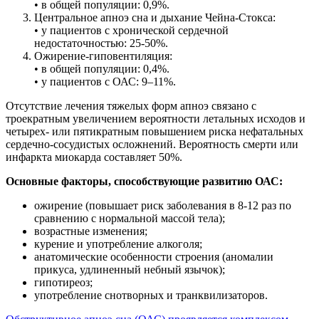
• в общей популяции: 0,9%.
Центральное апноэ сна и дыхание Чейна-Стокса:
• у пациентов с хронической сердечной
недостаточностью: 25-50%.
Ожирение-гиповентиляция:
• в общей популяции: 0,4%.
• у пациентов с ОАС: 9–11%.
Отсутствие лечения тяжелых форм апноэ связано с
троекратным увеличением вероятности летальных исходов и
четырех- или пятикратным повышением риска нефатальных
сердечно-сосудистых осложнений. Вероятность смерти или
инфаркта миокарда составляет 50%.
Основные факторы, способствующие развитию ОАС:
ожирение (повышает риск заболевания в 8-12 раз по
сравнению с нормальной массой тела);
возрастные изменения;
курение и употребление алкоголя;
анатомические особенности строения (аномалии
прикуса, удлиненный небный язычок);
гипотиреоз;
употребление снотворных и транквилизаторов.