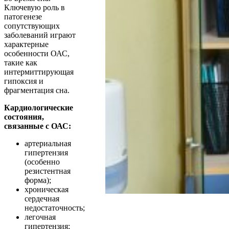
Ключевую роль в
патогенезе
сопутствующих
заболеваний играют
характерные
особенности ОАС,
такие как
интермиттирующая
гипоксия и
фрагментация сна.
Кардиологические
состояния,
связанные с ОАС:
артериальная
гипертензия
(особенно
резистентная
форма);
хроническая
сердечная
недостаточность;
легочная
гипертензия;