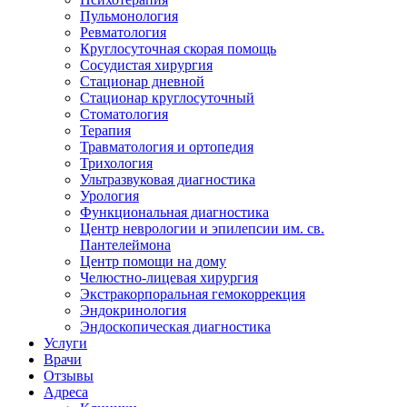
Пульмонология
Ревматология
Круглосуточная скорая помощь
Сосудистая хирургия
Стационар дневной
Стационар круглосуточный
Стоматология
Терапия
Травматология и ортопедия
Трихология
Ультразвуковая диагностика
Урология
Функциональная диагностика
Центр неврологии и эпилепсии им. св.
Пантелеймона
Центр помощи на дому
Челюстно-лицевая хирургия
Экстракорпоральная гемокоррекция
Эндокринология
Эндоскопическая диагностика
Услуги
Врачи
Отзывы
Адреса