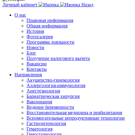
Личный кабинет
Назад
О нас
Правовая информация
Общая информация
История
Фотогалерея
Программа лояльности
Новости
Блог
Получение налогового вычета
Вакансии
Контакты
Направления
Акушерство-гинекология
Аллергология-иммунология
Анестезиология
Бариатрическая хирургия
Вакцинация
Ведение беременности
Восстановительная медицина и реабилитация
Вспомогательные репродуктивные технологии
Гастроэнтерология
Гематология
Гемостазиология