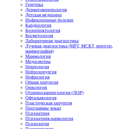
Генетика
Дерматовенерология
Детская медицина
Инфекционные болезни
Кардиология
Колопроктология
Косметология
Лабораторная диагностика
Лучевая диагностика (МРТ, МСКТ, рентген,
маммография)
Маммология
Медосмотры
Неврология
Нейрохирургия
Нефрология
Общая хирургия
Онкология
Оториноларингология (ЛОР)
Офтальмология
Пластическая хирургия
Программы чекап
Психиатрия
Психиатрия-наркология
Психология
Психотерапия